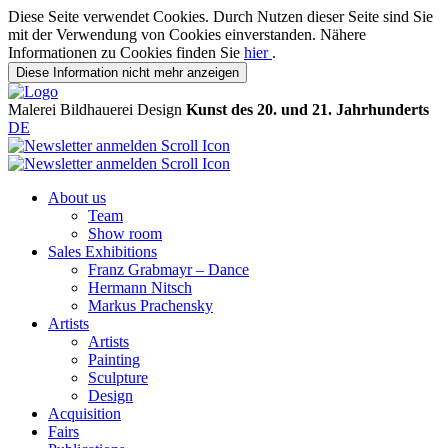
Diese Seite verwendet Cookies. Durch Nutzen dieser Seite sind Sie
mit der Verwendung von Cookies einverstanden. Nähere
Informationen zu Cookies finden Sie
hier
.
Diese Information nicht mehr anzeigen
Malerei
Bildhauerei
Design
Kunst des 20. und 21. Jahrhunderts
DE
About us
Team
Show room
Sales Exhibitions
Franz Grabmayr – Dance
Hermann Nitsch
Markus Prachensky
Artists
Artists
Painting
Sculpture
Design
Acquisition
Fairs