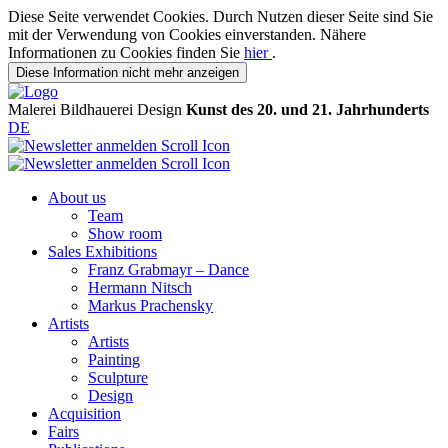
Diese Seite verwendet Cookies. Durch Nutzen dieser Seite sind Sie
mit der Verwendung von Cookies einverstanden. Nähere
Informationen zu Cookies finden Sie
hier
.
Diese Information nicht mehr anzeigen
Malerei
Bildhauerei
Design
Kunst des 20. und 21. Jahrhunderts
DE
About us
Team
Show room
Sales Exhibitions
Franz Grabmayr – Dance
Hermann Nitsch
Markus Prachensky
Artists
Artists
Painting
Sculpture
Design
Acquisition
Fairs