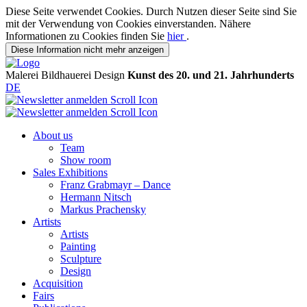
Diese Seite verwendet Cookies. Durch Nutzen dieser Seite sind Sie
mit der Verwendung von Cookies einverstanden. Nähere
Informationen zu Cookies finden Sie
hier
.
Diese Information nicht mehr anzeigen
Malerei
Bildhauerei
Design
Kunst des 20. und 21. Jahrhunderts
DE
About us
Team
Show room
Sales Exhibitions
Franz Grabmayr – Dance
Hermann Nitsch
Markus Prachensky
Artists
Artists
Painting
Sculpture
Design
Acquisition
Fairs