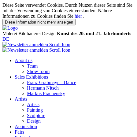
Diese Seite verwendet Cookies. Durch Nutzen dieser Seite sind Sie
mit der Verwendung von Cookies einverstanden. Nähere
Informationen zu Cookies finden Sie
hier
.
Diese Information nicht mehr anzeigen
Malerei
Bildhauerei
Design
Kunst des 20. und 21. Jahrhunderts
DE
About us
Team
Show room
Sales Exhibitions
Franz Grabmayr – Dance
Hermann Nitsch
Markus Prachensky
Artists
Artists
Painting
Sculpture
Design
Acquisition
Fairs