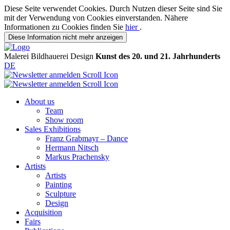
Diese Seite verwendet Cookies. Durch Nutzen dieser Seite sind Sie
mit der Verwendung von Cookies einverstanden. Nähere
Informationen zu Cookies finden Sie
hier
.
Diese Information nicht mehr anzeigen
Malerei
Bildhauerei
Design
Kunst des 20. und 21. Jahrhunderts
DE
About us
Team
Show room
Sales Exhibitions
Franz Grabmayr – Dance
Hermann Nitsch
Markus Prachensky
Artists
Artists
Painting
Sculpture
Design
Acquisition
Fairs