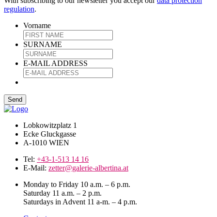
With subscribing to our newsletter you accept our
data protection
regulation
.
Vorname
SURNAME
E-MAIL ADDRESS
Lobkowitzplatz 1
Ecke Gluckgasse
A-1010 WIEN
Tel:
+43-1-513 14 16
E-Mail:
zetter@galerie-albertina.at
Monday to Friday 10 a.m. – 6 p.m.
Saturday 11 a.m. – 2 p.m.
Saturdays in Advent 11 a-m. – 4 p.m.