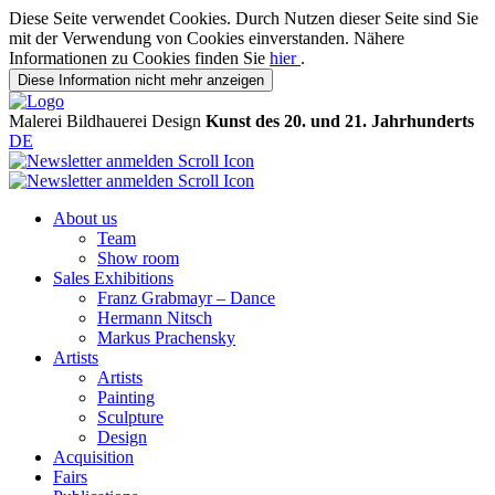
Diese Seite verwendet Cookies. Durch Nutzen dieser Seite sind Sie
mit der Verwendung von Cookies einverstanden. Nähere
Informationen zu Cookies finden Sie
hier
.
Diese Information nicht mehr anzeigen
Malerei
Bildhauerei
Design
Kunst des 20. und 21. Jahrhunderts
DE
About us
Team
Show room
Sales Exhibitions
Franz Grabmayr – Dance
Hermann Nitsch
Markus Prachensky
Artists
Artists
Painting
Sculpture
Design
Acquisition
Fairs