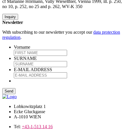
cf Marianne Hörmann, Vally Wieselthier, Vienna 1999, ill. p. 250,
no 10, p. 252, no 25 and p. 262, WV-K 350
Inquiry
Newsletter
With subscribing to our newsletter you accept our
data protection
regulation
.
Vorname
SURNAME
E-MAIL ADDRESS
Lobkowitzplatz 1
Ecke Gluckgasse
A-1010 WIEN
Tel:
+43-1-513 14 16