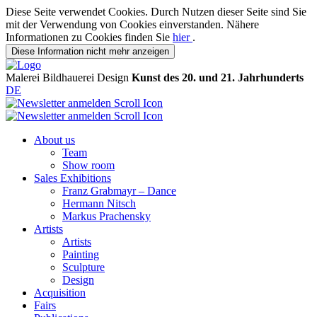
Diese Seite verwendet Cookies. Durch Nutzen dieser Seite sind Sie
mit der Verwendung von Cookies einverstanden. Nähere
Informationen zu Cookies finden Sie
hier
.
Diese Information nicht mehr anzeigen
Malerei
Bildhauerei
Design
Kunst des 20. und 21. Jahrhunderts
DE
About us
Team
Show room
Sales Exhibitions
Franz Grabmayr – Dance
Hermann Nitsch
Markus Prachensky
Artists
Artists
Painting
Sculpture
Design
Acquisition
Fairs