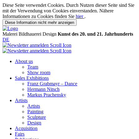
Diese Seite verwendet Cookies. Durch Nutzen dieser Seite sind Sie
mit der Verwendung von Cookies einverstanden. Nähere
Informationen zu Cookies finden Sie
hier
.
Diese Information nicht mehr anzeigen
Malerei
Bildhauerei
Design
Kunst des 20. und 21. Jahrhunderts
DE
About us
Team
Show room
Sales Exhibitions
Franz Grabmayr – Dance
Hermann Nitsch
Markus Prachensky
Artists
Artists
Painting
Sculpture
Design
Acquisition
Fairs