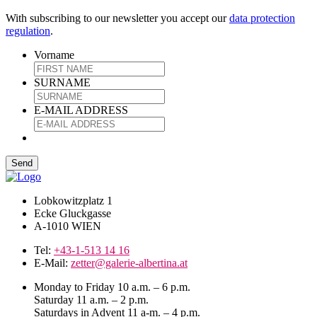
With subscribing to our newsletter you accept our
data protection
regulation
.
Vorname
SURNAME
E-MAIL ADDRESS
Lobkowitzplatz 1
Ecke Gluckgasse
A-1010 WIEN
Tel:
+43-1-513 14 16
E-Mail:
zetter@galerie-albertina.at
Monday to Friday 10 a.m. – 6 p.m.
Saturday 11 a.m. – 2 p.m.
Saturdays in Advent 11 a-m. – 4 p.m.