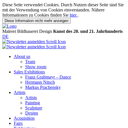
Diese Seite verwendet Cookies. Durch Nutzen dieser Seite sind Sie
mit der Verwendung von Cookies einverstanden. Nähere
Informationen zu Cookies finden Sie
hier
.
Diese Information nicht mehr anzeigen
Malerei
Bildhauerei
Design
Kunst des 20. und 21. Jahrhunderts
DE
About us
Team
Show room
Sales Exhibitions
Franz Grabmayr – Dance
Hermann Nitsch
Markus Prachensky
Artists
Artists
Painting
Sculpture
Design
Acquisition
Fairs