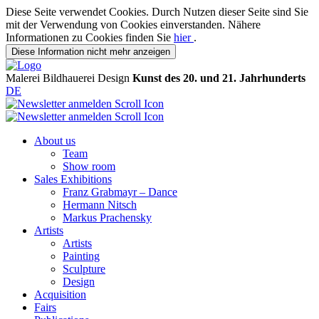
Diese Seite verwendet Cookies. Durch Nutzen dieser Seite sind Sie
mit der Verwendung von Cookies einverstanden. Nähere
Informationen zu Cookies finden Sie
hier
.
Diese Information nicht mehr anzeigen
Malerei
Bildhauerei
Design
Kunst des 20. und 21. Jahrhunderts
DE
About us
Team
Show room
Sales Exhibitions
Franz Grabmayr – Dance
Hermann Nitsch
Markus Prachensky
Artists
Artists
Painting
Sculpture
Design
Acquisition
Fairs