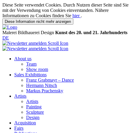
Diese Seite verwendet Cookies. Durch Nutzen dieser Seite sind Sie
mit der Verwendung von Cookies einverstanden. Nähere
Informationen zu Cookies finden Sie
hier
.
Diese Information nicht mehr anzeigen
Malerei
Bildhauerei
Design
Kunst des 20. und 21. Jahrhunderts
DE
About us
Team
Show room
Sales Exhibitions
Franz Grabmayr – Dance
Hermann Nitsch
Markus Prachensky
Artists
Artists
Painting
Sculpture
Design
Acquisition
Fairs