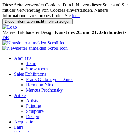
Diese Seite verwendet Cookies. Durch Nutzen dieser Seite sind Sie
mit der Verwendung von Cookies einverstanden. Nähere
Informationen zu Cookies finden Sie
hier
.
Diese Information nicht mehr anzeigen
Malerei
Bildhauerei
Design
Kunst des 20. und 21. Jahrhunderts
DE
About us
Team
Show room
Sales Exhibitions
Franz Grabmayr – Dance
Hermann Nitsch
Markus Prachensky
Artists
Artists
Painting
Sculpture
Design
Acquisition
Fairs