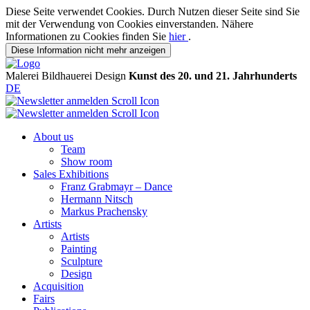
Diese Seite verwendet Cookies. Durch Nutzen dieser Seite sind Sie
mit der Verwendung von Cookies einverstanden. Nähere
Informationen zu Cookies finden Sie
hier
.
Diese Information nicht mehr anzeigen
Malerei
Bildhauerei
Design
Kunst des 20. und 21. Jahrhunderts
DE
About us
Team
Show room
Sales Exhibitions
Franz Grabmayr – Dance
Hermann Nitsch
Markus Prachensky
Artists
Artists
Painting
Sculpture
Design
Acquisition
Fairs