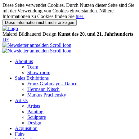
Diese Seite verwendet Cookies. Durch Nutzen dieser Seite sind Sie
mit der Verwendung von Cookies einverstanden. Nähere
Informationen zu Cookies finden Sie
hier
.
Diese Information nicht mehr anzeigen
Malerei
Bildhauerei
Design
Kunst des 20. und 21. Jahrhunderts
DE
About us
Team
Show room
Sales Exhibitions
Franz Grabmayr – Dance
Hermann Nitsch
Markus Prachensky
Artists
Artists
Painting
Sculpture
Design
Acquisition
Fairs