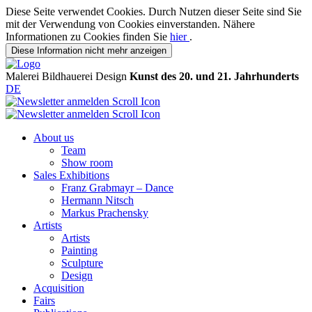
Diese Seite verwendet Cookies. Durch Nutzen dieser Seite sind Sie
mit der Verwendung von Cookies einverstanden. Nähere
Informationen zu Cookies finden Sie
hier
.
Diese Information nicht mehr anzeigen
Malerei
Bildhauerei
Design
Kunst des 20. und 21. Jahrhunderts
DE
About us
Team
Show room
Sales Exhibitions
Franz Grabmayr – Dance
Hermann Nitsch
Markus Prachensky
Artists
Artists
Painting
Sculpture
Design
Acquisition
Fairs