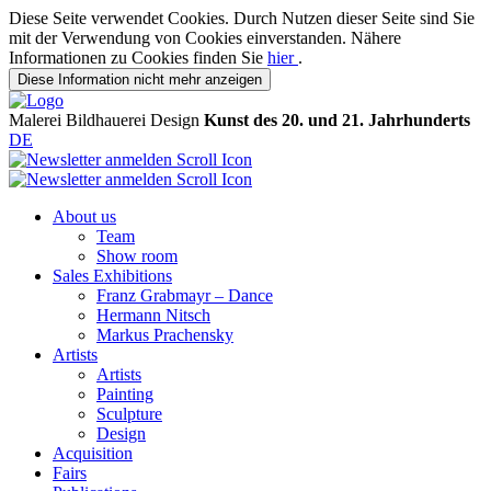
Diese Seite verwendet Cookies. Durch Nutzen dieser Seite sind Sie
mit der Verwendung von Cookies einverstanden. Nähere
Informationen zu Cookies finden Sie
hier
.
Diese Information nicht mehr anzeigen
Malerei
Bildhauerei
Design
Kunst des 20. und 21. Jahrhunderts
DE
About us
Team
Show room
Sales Exhibitions
Franz Grabmayr – Dance
Hermann Nitsch
Markus Prachensky
Artists
Artists
Painting
Sculpture
Design
Acquisition
Fairs