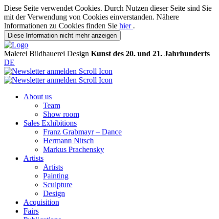
Diese Seite verwendet Cookies. Durch Nutzen dieser Seite sind Sie
mit der Verwendung von Cookies einverstanden. Nähere
Informationen zu Cookies finden Sie
hier
.
Diese Information nicht mehr anzeigen
Malerei
Bildhauerei
Design
Kunst des 20. und 21. Jahrhunderts
DE
About us
Team
Show room
Sales Exhibitions
Franz Grabmayr – Dance
Hermann Nitsch
Markus Prachensky
Artists
Artists
Painting
Sculpture
Design
Acquisition
Fairs