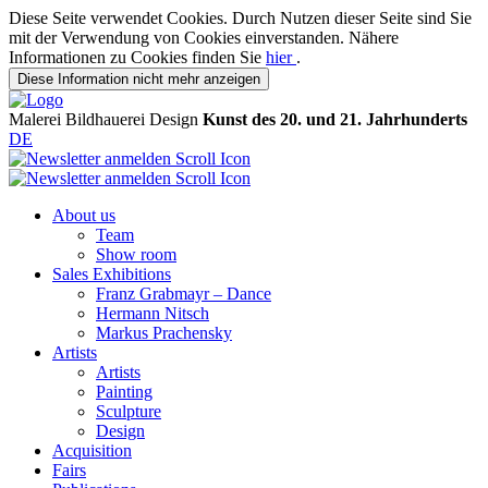
Diese Seite verwendet Cookies. Durch Nutzen dieser Seite sind Sie
mit der Verwendung von Cookies einverstanden. Nähere
Informationen zu Cookies finden Sie
hier
.
Diese Information nicht mehr anzeigen
Malerei
Bildhauerei
Design
Kunst des 20. und 21. Jahrhunderts
DE
About us
Team
Show room
Sales Exhibitions
Franz Grabmayr – Dance
Hermann Nitsch
Markus Prachensky
Artists
Artists
Painting
Sculpture
Design
Acquisition
Fairs