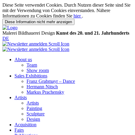
Diese Seite verwendet Cookies. Durch Nutzen dieser Seite sind Sie
mit der Verwendung von Cookies einverstanden. Nähere
Informationen zu Cookies finden Sie
hier
.
Diese Information nicht mehr anzeigen
Malerei
Bildhauerei
Design
Kunst des 20. und 21. Jahrhunderts
DE
About us
Team
Show room
Sales Exhibitions
Franz Grabmayr – Dance
Hermann Nitsch
Markus Prachensky
Artists
Artists
Painting
Sculpture
Design
Acquisition
Fairs