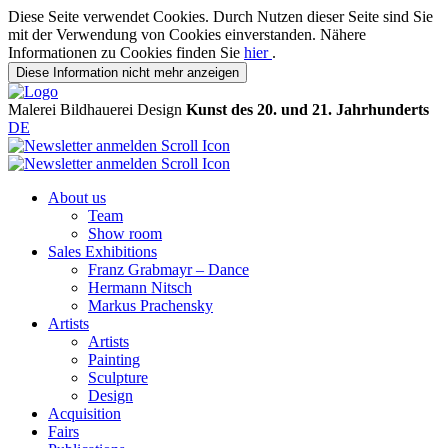
Diese Seite verwendet Cookies. Durch Nutzen dieser Seite sind Sie
mit der Verwendung von Cookies einverstanden. Nähere
Informationen zu Cookies finden Sie
hier
.
Diese Information nicht mehr anzeigen
Malerei
Bildhauerei
Design
Kunst des 20. und 21. Jahrhunderts
DE
About us
Team
Show room
Sales Exhibitions
Franz Grabmayr – Dance
Hermann Nitsch
Markus Prachensky
Artists
Artists
Painting
Sculpture
Design
Acquisition
Fairs