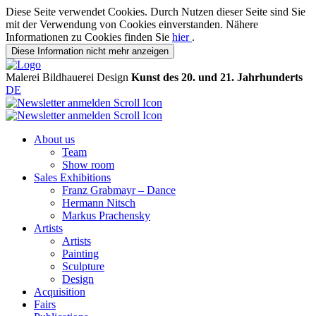
Diese Seite verwendet Cookies. Durch Nutzen dieser Seite sind Sie
mit der Verwendung von Cookies einverstanden. Nähere
Informationen zu Cookies finden Sie
hier
.
Diese Information nicht mehr anzeigen
Malerei
Bildhauerei
Design
Kunst des 20. und 21. Jahrhunderts
DE
About us
Team
Show room
Sales Exhibitions
Franz Grabmayr – Dance
Hermann Nitsch
Markus Prachensky
Artists
Artists
Painting
Sculpture
Design
Acquisition
Fairs