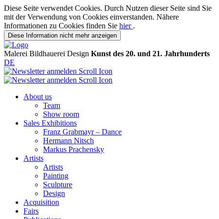
Diese Seite verwendet Cookies. Durch Nutzen dieser Seite sind Sie
mit der Verwendung von Cookies einverstanden. Nähere
Informationen zu Cookies finden Sie
hier
.
Diese Information nicht mehr anzeigen
Malerei
Bildhauerei
Design
Kunst des 20. und 21. Jahrhunderts
DE
About us
Team
Show room
Sales Exhibitions
Franz Grabmayr – Dance
Hermann Nitsch
Markus Prachensky
Artists
Artists
Painting
Sculpture
Design
Acquisition
Fairs