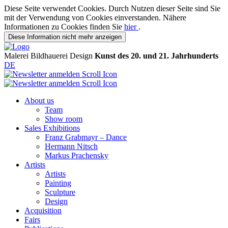
Diese Seite verwendet Cookies. Durch Nutzen dieser Seite sind Sie
mit der Verwendung von Cookies einverstanden. Nähere
Informationen zu Cookies finden Sie
hier
.
Diese Information nicht mehr anzeigen
Malerei
Bildhauerei
Design
Kunst des 20. und 21. Jahrhunderts
DE
About us
Team
Show room
Sales Exhibitions
Franz Grabmayr – Dance
Hermann Nitsch
Markus Prachensky
Artists
Artists
Painting
Sculpture
Design
Acquisition
Fairs