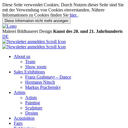
Diese Seite verwendet Cookies. Durch Nutzen dieser Seite sind Sie
mit der Verwendung von Cookies einverstanden. Nähere
Informationen zu Cookies finden Sie
hier
.
Diese Information nicht mehr anzeigen
Malerei
Bildhauerei
Design
Kunst des 20. und 21. Jahrhunderts
DE
About us
Team
Show room
Sales Exhibitions
Franz Grabmayr – Dance
Hermann Nitsch
Markus Prachensky
Artists
Artists
Painting
Sculpture
Design
Acquisition
Fairs