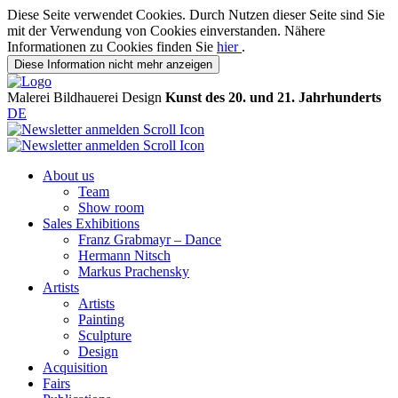
Diese Seite verwendet Cookies. Durch Nutzen dieser Seite sind Sie
mit der Verwendung von Cookies einverstanden. Nähere
Informationen zu Cookies finden Sie
hier
.
Diese Information nicht mehr anzeigen
Malerei
Bildhauerei
Design
Kunst des 20. und 21. Jahrhunderts
DE
About us
Team
Show room
Sales Exhibitions
Franz Grabmayr – Dance
Hermann Nitsch
Markus Prachensky
Artists
Artists
Painting
Sculpture
Design
Acquisition
Fairs