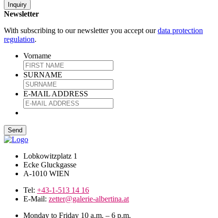
Inquiry
Newsletter
With subscribing to our newsletter you accept our
data protection
regulation
.
Vorname
SURNAME
E-MAIL ADDRESS
Lobkowitzplatz 1
Ecke Gluckgasse
A-1010 WIEN
Tel:
+43-1-513 14 16
E-Mail:
zetter@galerie-albertina.at
Monday to Friday 10 a.m. – 6 p.m.