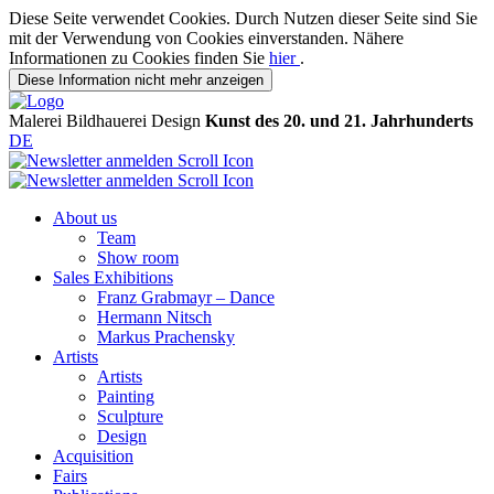
Diese Seite verwendet Cookies. Durch Nutzen dieser Seite sind Sie
mit der Verwendung von Cookies einverstanden. Nähere
Informationen zu Cookies finden Sie
hier
.
Diese Information nicht mehr anzeigen
Malerei
Bildhauerei
Design
Kunst des 20. und 21. Jahrhunderts
DE
About us
Team
Show room
Sales Exhibitions
Franz Grabmayr – Dance
Hermann Nitsch
Markus Prachensky
Artists
Artists
Painting
Sculpture
Design
Acquisition
Fairs