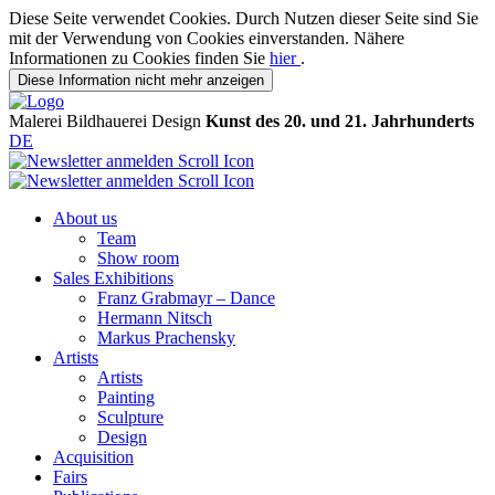
Diese Seite verwendet Cookies. Durch Nutzen dieser Seite sind Sie
mit der Verwendung von Cookies einverstanden. Nähere
Informationen zu Cookies finden Sie
hier
.
Diese Information nicht mehr anzeigen
Malerei
Bildhauerei
Design
Kunst des 20. und 21. Jahrhunderts
DE
About us
Team
Show room
Sales Exhibitions
Franz Grabmayr – Dance
Hermann Nitsch
Markus Prachensky
Artists
Artists
Painting
Sculpture
Design
Acquisition
Fairs