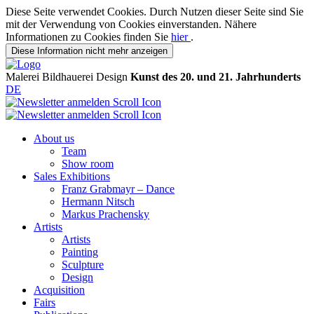
Diese Seite verwendet Cookies. Durch Nutzen dieser Seite sind Sie
mit der Verwendung von Cookies einverstanden. Nähere
Informationen zu Cookies finden Sie
hier
.
Diese Information nicht mehr anzeigen
Malerei
Bildhauerei
Design
Kunst des 20. und 21. Jahrhunderts
DE
About us
Team
Show room
Sales Exhibitions
Franz Grabmayr – Dance
Hermann Nitsch
Markus Prachensky
Artists
Artists
Painting
Sculpture
Design
Acquisition
Fairs