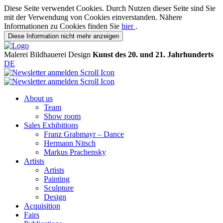
Diese Seite verwendet Cookies. Durch Nutzen dieser Seite sind Sie
mit der Verwendung von Cookies einverstanden. Nähere
Informationen zu Cookies finden Sie
hier
.
Diese Information nicht mehr anzeigen
Malerei
Bildhauerei
Design
Kunst des 20. und 21. Jahrhunderts
DE
About us
Team
Show room
Sales Exhibitions
Franz Grabmayr – Dance
Hermann Nitsch
Markus Prachensky
Artists
Artists
Painting
Sculpture
Design
Acquisition
Fairs