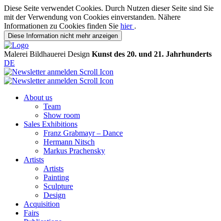
Diese Seite verwendet Cookies. Durch Nutzen dieser Seite sind Sie
mit der Verwendung von Cookies einverstanden. Nähere
Informationen zu Cookies finden Sie
hier
.
Diese Information nicht mehr anzeigen
Malerei
Bildhauerei
Design
Kunst des 20. und 21. Jahrhunderts
DE
About us
Team
Show room
Sales Exhibitions
Franz Grabmayr – Dance
Hermann Nitsch
Markus Prachensky
Artists
Artists
Painting
Sculpture
Design
Acquisition
Fairs