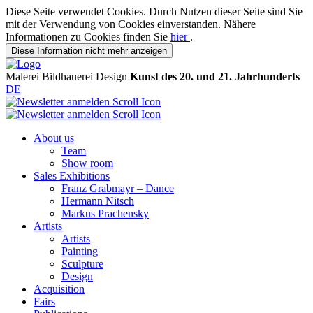
Diese Seite verwendet Cookies. Durch Nutzen dieser Seite sind Sie
mit der Verwendung von Cookies einverstanden. Nähere
Informationen zu Cookies finden Sie
hier
.
Diese Information nicht mehr anzeigen
Malerei
Bildhauerei
Design
Kunst des 20. und 21. Jahrhunderts
DE
About us
Team
Show room
Sales Exhibitions
Franz Grabmayr – Dance
Hermann Nitsch
Markus Prachensky
Artists
Artists
Painting
Sculpture
Design
Acquisition
Fairs