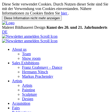
Diese Seite verwendet Cookies. Durch Nutzen dieser Seite sind Sie
mit der Verwendung von Cookies einverstanden. Nähere
Informationen zu Cookies finden Sie
hier
.
Diese Information nicht mehr anzeigen
Malerei
Bildhauerei
Design
Kunst des 20. und 21. Jahrhunderts
DE
About us
Team
Show room
Sales Exhibitions
Franz Grabmayr – Dance
Hermann Nitsch
Markus Prachensky
Artists
Artists
Painting
Sculpture
Design
Acquisition
Fairs