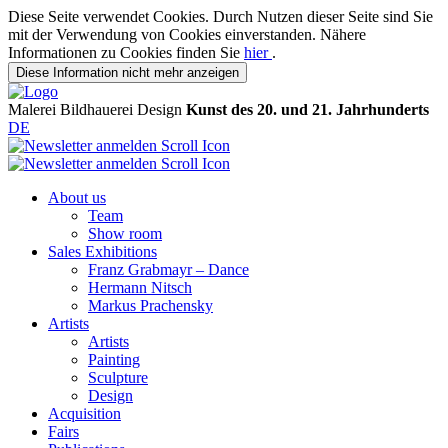
Diese Seite verwendet Cookies. Durch Nutzen dieser Seite sind Sie
mit der Verwendung von Cookies einverstanden. Nähere
Informationen zu Cookies finden Sie
hier
.
Diese Information nicht mehr anzeigen
Malerei
Bildhauerei
Design
Kunst des 20. und 21. Jahrhunderts
DE
About us
Team
Show room
Sales Exhibitions
Franz Grabmayr – Dance
Hermann Nitsch
Markus Prachensky
Artists
Artists
Painting
Sculpture
Design
Acquisition
Fairs