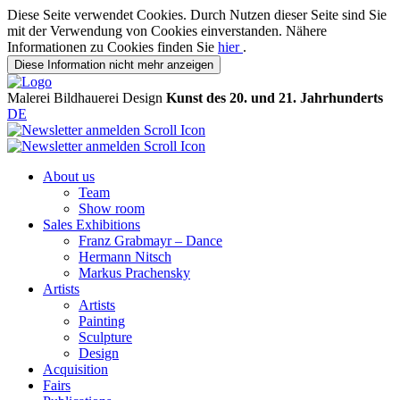
Diese Seite verwendet Cookies. Durch Nutzen dieser Seite sind Sie
mit der Verwendung von Cookies einverstanden. Nähere
Informationen zu Cookies finden Sie
hier
.
Diese Information nicht mehr anzeigen
Malerei
Bildhauerei
Design
Kunst des 20. und 21. Jahrhunderts
DE
About us
Team
Show room
Sales Exhibitions
Franz Grabmayr – Dance
Hermann Nitsch
Markus Prachensky
Artists
Artists
Painting
Sculpture
Design
Acquisition
Fairs