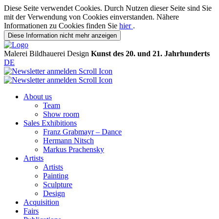
Diese Seite verwendet Cookies. Durch Nutzen dieser Seite sind Sie
mit der Verwendung von Cookies einverstanden. Nähere
Informationen zu Cookies finden Sie
hier
.
Diese Information nicht mehr anzeigen
Malerei
Bildhauerei
Design
Kunst des 20. und 21. Jahrhunderts
DE
About us
Team
Show room
Sales Exhibitions
Franz Grabmayr – Dance
Hermann Nitsch
Markus Prachensky
Artists
Artists
Painting
Sculpture
Design
Acquisition
Fairs