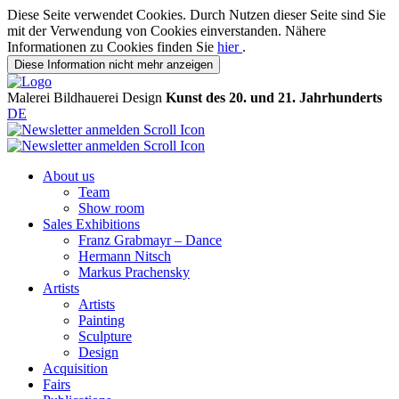
Diese Seite verwendet Cookies. Durch Nutzen dieser Seite sind Sie
mit der Verwendung von Cookies einverstanden. Nähere
Informationen zu Cookies finden Sie
hier
.
Diese Information nicht mehr anzeigen
Malerei
Bildhauerei
Design
Kunst des 20. und 21. Jahrhunderts
DE
About us
Team
Show room
Sales Exhibitions
Franz Grabmayr – Dance
Hermann Nitsch
Markus Prachensky
Artists
Artists
Painting
Sculpture
Design
Acquisition
Fairs