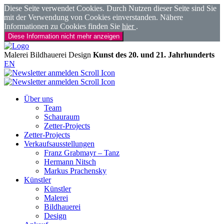
Diese Seite verwendet Cookies. Durch Nutzen dieser Seite sind Sie
mit der Verwendung von Cookies einverstanden. Nähere
Informationen zu Cookies finden Sie
hier
.
Diese Information nicht mehr anzeigen
Malerei
Bildhauerei
Design
Kunst des 20. und 21. Jahrhunderts
EN
Über uns
Team
Schauraum
Zetter-Projects
Zetter-Projects
Verkaufsausstellungen
Franz Grabmayr – Tanz
Hermann Nitsch
Markus Prachensky
Künstler
Künstler
Malerei
Bildhauerei
Design