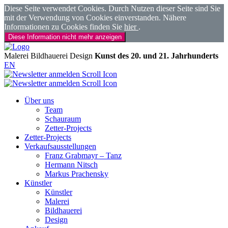
Diese Seite verwendet Cookies. Durch Nutzen dieser Seite sind Sie
mit der Verwendung von Cookies einverstanden. Nähere
Informationen zu Cookies finden Sie
hier
.
Diese Information nicht mehr anzeigen
Malerei
Bildhauerei
Design
Kunst des 20. und 21. Jahrhunderts
EN
Über uns
Team
Schauraum
Zetter-Projects
Zetter-Projects
Verkaufsausstellungen
Franz Grabmayr – Tanz
Hermann Nitsch
Markus Prachensky
Künstler
Künstler
Malerei
Bildhauerei
Design