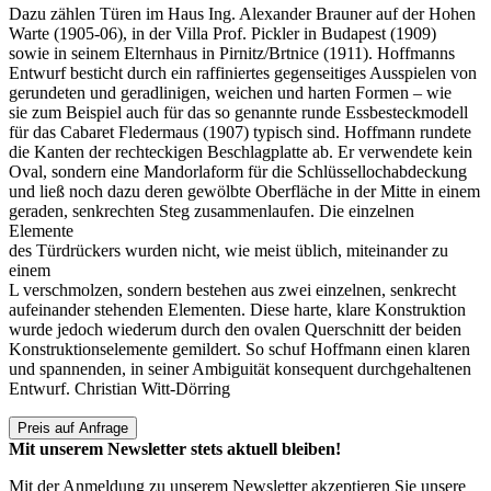
Dazu zählen Türen im Haus Ing. Alexander Brauner auf der Hohen
Warte (1905-06), in der Villa Prof. Pickler in Budapest (1909)
sowie in seinem Elternhaus in Pirnitz/Brtnice (1911). Hoffmanns
Entwurf besticht durch ein raffiniertes gegenseitiges Ausspielen von
gerundeten und geradlinigen, weichen und harten Formen – wie
sie zum Beispiel auch für das so genannte runde Essbesteckmodell
für das Cabaret Fledermaus (1907) typisch sind. Hoffmann rundete
die Kanten der rechteckigen Beschlagplatte ab. Er verwendete kein
Oval, sondern eine Mandorlaform für die Schlüssellochabdeckung
und ließ noch dazu deren gewölbte Oberfläche in der Mitte in einem
geraden, senkrechten Steg zusammenlaufen. Die einzelnen
Elemente
des Türdrückers wurden nicht, wie meist üblich, miteinander zu
einem
L verschmolzen, sondern bestehen aus zwei einzelnen, senkrecht
aufeinander stehenden Elementen. Diese harte, klare Konstruktion
wurde jedoch wiederum durch den ovalen Querschnitt der beiden
Konstruktionselemente gemildert. So schuf Hoffmann einen klaren
und spannenden, in seiner Ambiguität konsequent durchgehaltenen
Entwurf. Christian Witt-Dörring
Preis auf Anfrage
Mit unserem Newsletter stets aktuell bleiben!
Mit der Anmeldung zu unserem Newsletter akzeptieren Sie unsere