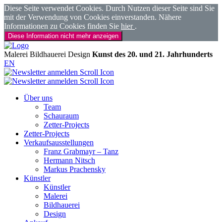
Diese Seite verwendet Cookies. Durch Nutzen dieser Seite sind Sie
mit der Verwendung von Cookies einverstanden. Nähere
Informationen zu Cookies finden Sie
hier
.
Diese Information nicht mehr anzeigen
Malerei
Bildhauerei
Design
Kunst des 20. und 21. Jahrhunderts
EN
Über uns
Team
Schauraum
Zetter-Projects
Zetter-Projects
Verkaufsausstellungen
Franz Grabmayr – Tanz
Hermann Nitsch
Markus Prachensky
Künstler
Künstler
Malerei
Bildhauerei
Design