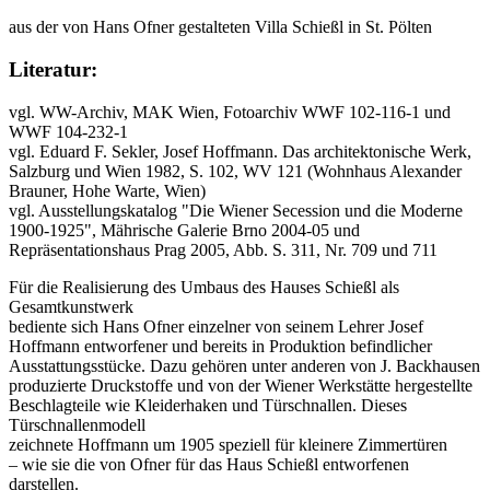
aus der von Hans Ofner gestalteten Villa Schießl in St. Pölten
Literatur:
vgl. WW-Archiv, MAK Wien, Fotoarchiv WWF 102-116-1 und
WWF 104-232-1
vgl. Eduard F. Sekler, Josef Hoffmann. Das architektonische Werk,
Salzburg und Wien 1982, S. 102, WV 121 (Wohnhaus Alexander
Brauner, Hohe Warte, Wien)
vgl. Ausstellungskatalog "Die Wiener Secession und die Moderne
1900-1925", Mährische Galerie Brno 2004-05 und
Repräsentationshaus Prag 2005, Abb. S. 311, Nr. 709 und 711
Für die Realisierung des Umbaus des Hauses Schießl als
Gesamtkunstwerk
bediente sich Hans Ofner einzelner von seinem Lehrer Josef
Hoffmann entworfener und bereits in Produktion befindlicher
Ausstattungsstücke. Dazu gehören unter anderen von J. Backhausen
produzierte Druckstoffe und von der Wiener Werkstätte hergestellte
Beschlagteile wie Kleiderhaken und Türschnallen. Dieses
Türschnallenmodell
zeichnete Hoffmann um 1905 speziell für kleinere Zimmertüren
– wie sie die von Ofner für das Haus Schießl entworfenen
darstellen.