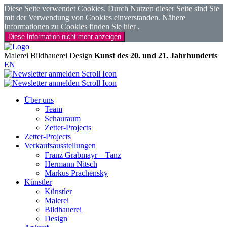
Diese Seite verwendet Cookies. Durch Nutzen dieser Seite sind Sie
mit der Verwendung von Cookies einverstanden. Nähere
Informationen zu Cookies finden Sie
hier
.
Diese Information nicht mehr anzeigen
Malerei
Bildhauerei
Design
Kunst des 20. und 21. Jahrhunderts
EN
Über uns
Team
Schauraum
Zetter-Projects
Zetter-Projects
Verkaufsausstellungen
Franz Grabmayr – Tanz
Hermann Nitsch
Markus Prachensky
Künstler
Künstler
Malerei
Bildhauerei
Design