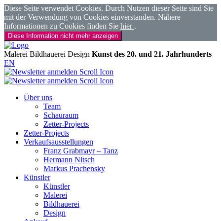
Diese Seite verwendet Cookies. Durch Nutzen dieser Seite sind Sie
mit der Verwendung von Cookies einverstanden. Nähere
Informationen zu Cookies finden Sie
hier
.
Diese Information nicht mehr anzeigen
Malerei
Bildhauerei
Design
Kunst des 20. und 21. Jahrhunderts
EN
Über uns
Team
Schauraum
Zetter-Projects
Zetter-Projects
Verkaufsausstellungen
Franz Grabmayr – Tanz
Hermann Nitsch
Markus Prachensky
Künstler
Künstler
Malerei
Bildhauerei
Design