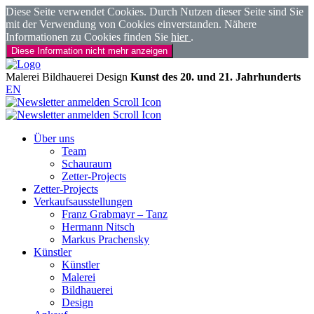
Diese Seite verwendet Cookies. Durch Nutzen dieser Seite sind Sie
mit der Verwendung von Cookies einverstanden. Nähere
Informationen zu Cookies finden Sie
hier
.
Diese Information nicht mehr anzeigen
Malerei
Bildhauerei
Design
Kunst des 20. und 21. Jahrhunderts
EN
Über uns
Team
Schauraum
Zetter-Projects
Zetter-Projects
Verkaufsausstellungen
Franz Grabmayr – Tanz
Hermann Nitsch
Markus Prachensky
Künstler
Künstler
Malerei
Bildhauerei
Design