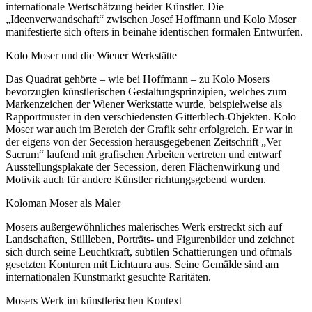
internationale Wertschätzung beider Künstler. Die
„Ideenverwandschaft“ zwischen Josef Hoffmann und Kolo Moser
manifestierte sich öfters in beinahe identischen formalen Entwürfen.
Kolo Moser und die Wiener Werkstätte
Das Quadrat gehörte – wie bei Hoffmann – zu Kolo Mosers
bevorzugten künstlerischen Gestaltungsprinzipien, welches zum
Markenzeichen der Wiener Werkstatte wurde, beispielweise als
Rapportmuster in den verschiedensten Gitterblech-Objekten. Kolo
Moser war auch im Bereich der Grafik sehr erfolgreich. Er war in
der eigens von der Secession herausgegebenen Zeitschrift „Ver
Sacrum“ laufend mit grafischen Arbeiten vertreten und entwarf
Ausstellungsplakate der Secession, deren Flächenwirkung und
Motivik auch für andere Künstler richtungsgebend wurden.
Koloman Moser als Maler
Mosers außergewöhnliches malerisches Werk erstreckt sich auf
Landschaften, Stillleben, Porträts- und Figurenbilder und zeichnet
sich durch seine Leuchtkraft, subtilen Schattierungen und oftmals
gesetzten Konturen mit Lichtaura aus. Seine Gemälde sind am
internationalen Kunstmarkt gesuchte Raritäten.
Mosers Werk im künstlerischen Kontext