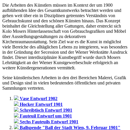
Die Arbeiten des Künstlers müssen im Kontext der um 1900
aufblühenden Idee des Gesamtkunstwerks betrachtet werden und
gehen weit über ein in Disziplinen getrenntes Verständnis von
Gebrauchskunst und den schönen Künsten hinaus. Das Konzept
beinhaltet die Gleichstellung aller Gattungen, daher erstreckt sich
Kolo Mosers Hinterlassenschaft von Gebrauchsgrafiken und Möbel
über Ausstellungsgestaltungen zu dekorativen
Kirchenraumausstattung. Sein Ziel war es die Kunst in möglichst
viele Bereiche des alltäglichen Lebens zu integrieren, was besonders
in der Gründung der Secession und der Wiener Werkstätte Ausdruck
findet. Dieser interdisziplinäre Kunstbegriff wurde durch Mosers
Lehrtätigkeit an der Wiener Kunstgewerbeschule erfolgreich an
weitere Künstlergenerationen vermittelt.
Seine künstlerischen Arbeiten in den drei Bereichen Malerei, Grafik
und Design sind in vielen bedeutenden öffentlichen und privaten
Sammlungen vertreten.
Vase Entwurf 1902
Hocker Entwurf 1901
Schreibtisch Entwurf 1901
Fauteuil Entwurf um 1901
Sechs Fauteuils Entwurf 1901
Ballspende "Ball der Stadt Wien, 9. Februar 1901"