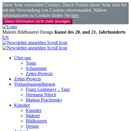
Diese Seite verwendet Cookies. Durch Nutzen dieser Seite sind Sie
mit der Verwendung von Cookies einverstanden. Nähere
Informationen zu Cookies finden Sie
hier
.
Diese Information nicht mehr anzeigen
Malerei
Bildhauerei
Design
Kunst des 20. und 21. Jahrhunderts
EN
Über uns
Team
Schauraum
Zetter-Projects
Zetter-Projects
Verkaufsausstellungen
Franz Grabmayr – Tanz
Hermann Nitsch
Markus Prachensky
Künstler
Künstler
Malerei
Bildhauerei
Design