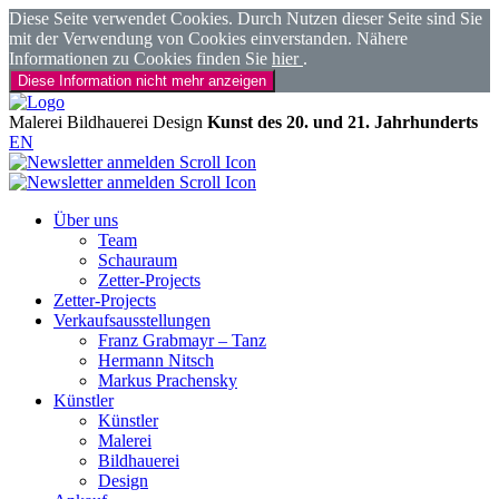
Diese Seite verwendet Cookies. Durch Nutzen dieser Seite sind Sie
mit der Verwendung von Cookies einverstanden. Nähere
Informationen zu Cookies finden Sie
hier
.
Diese Information nicht mehr anzeigen
Malerei
Bildhauerei
Design
Kunst des 20. und 21. Jahrhunderts
EN
Über uns
Team
Schauraum
Zetter-Projects
Zetter-Projects
Verkaufsausstellungen
Franz Grabmayr – Tanz
Hermann Nitsch
Markus Prachensky
Künstler
Künstler
Malerei
Bildhauerei
Design