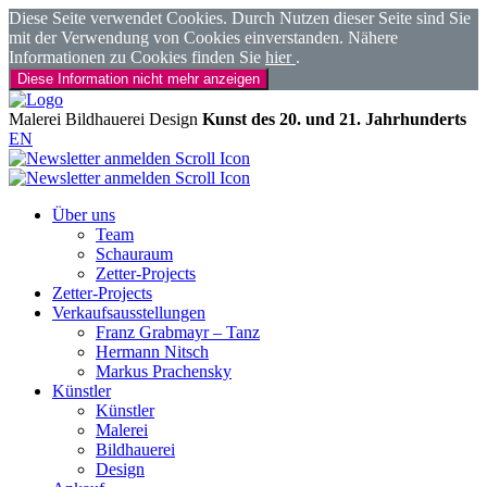
Diese Seite verwendet Cookies. Durch Nutzen dieser Seite sind Sie
mit der Verwendung von Cookies einverstanden. Nähere
Informationen zu Cookies finden Sie
hier
.
Diese Information nicht mehr anzeigen
Malerei
Bildhauerei
Design
Kunst des 20. und 21. Jahrhunderts
EN
Über uns
Team
Schauraum
Zetter-Projects
Zetter-Projects
Verkaufsausstellungen
Franz Grabmayr – Tanz
Hermann Nitsch
Markus Prachensky
Künstler
Künstler
Malerei
Bildhauerei
Design