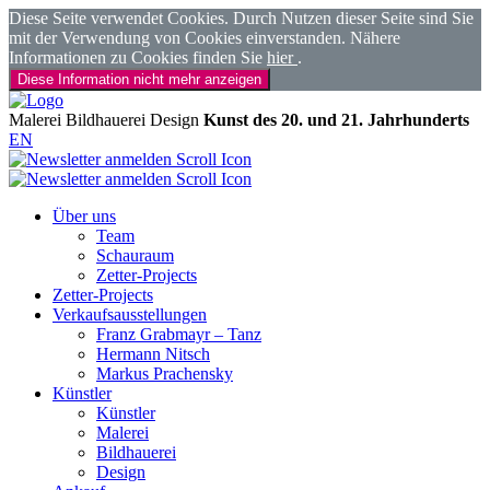
Diese Seite verwendet Cookies. Durch Nutzen dieser Seite sind Sie
mit der Verwendung von Cookies einverstanden. Nähere
Informationen zu Cookies finden Sie
hier
.
Diese Information nicht mehr anzeigen
Malerei
Bildhauerei
Design
Kunst des 20. und 21. Jahrhunderts
EN
Über uns
Team
Schauraum
Zetter-Projects
Zetter-Projects
Verkaufsausstellungen
Franz Grabmayr – Tanz
Hermann Nitsch
Markus Prachensky
Künstler
Künstler
Malerei
Bildhauerei
Design