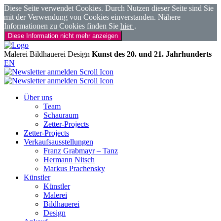
Diese Seite verwendet Cookies. Durch Nutzen dieser Seite sind Sie
mit der Verwendung von Cookies einverstanden. Nähere
Informationen zu Cookies finden Sie
hier
.
Diese Information nicht mehr anzeigen
Malerei
Bildhauerei
Design
Kunst des 20. und 21. Jahrhunderts
EN
Über uns
Team
Schauraum
Zetter-Projects
Zetter-Projects
Verkaufsausstellungen
Franz Grabmayr – Tanz
Hermann Nitsch
Markus Prachensky
Künstler
Künstler
Malerei
Bildhauerei
Design