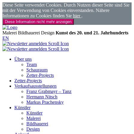
Diese Seite verwendet Cookies. Durch Nutzen dieser Seite sind Sie
mit der Verwendung von Cookies einverstanden. Nähere
Informationen zu Cookies finden Sie
hier
.
Diese Information nicht mehr anzeigen
Malerei
Bildhauerei
Design
Kunst des 20. und 21. Jahrhunderts
EN
Über uns
Team
Schauraum
Zetter-Projects
Zetter-Projects
Verkaufsausstellungen
Franz Grabmayr – Tanz
Hermann Nitsch
Markus Prachensky
Künstler
Künstler
Malerei
Bildhauerei
Design