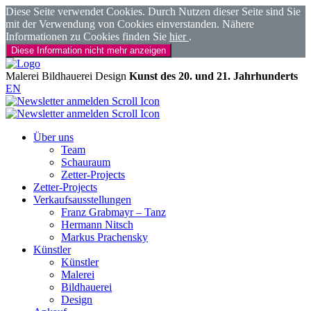
Diese Seite verwendet Cookies. Durch Nutzen dieser Seite sind Sie
mit der Verwendung von Cookies einverstanden. Nähere
Informationen zu Cookies finden Sie
hier
.
Diese Information nicht mehr anzeigen
Malerei
Bildhauerei
Design
Kunst des 20. und 21. Jahrhunderts
EN
Über uns
Team
Schauraum
Zetter-Projects
Zetter-Projects
Verkaufsausstellungen
Franz Grabmayr – Tanz
Hermann Nitsch
Markus Prachensky
Künstler
Künstler
Malerei
Bildhauerei
Design