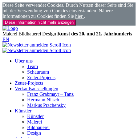
Diese Seite verwendet Cookies. Durch Nutzen dieser Seite sind Sie
mit der Verwendung von Cookies einverstanden. Nähere
Informationen zu Cookies finden Sie
hier
.
Diese Information nicht mehr anzeigen
Malerei
Bildhauerei
Design
Kunst des 20. und 21. Jahrhunderts
EN
Über uns
Team
Schauraum
Zetter-Projects
Zetter-Projects
Verkaufsausstellungen
Franz Grabmayr – Tanz
Hermann Nitsch
Markus Prachensky
Künstler
Künstler
Malerei
Bildhauerei
Design